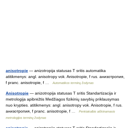
anisotropie
— anizotropija statusas T sritis automatika
atitikmenys: angl. anisotropy vok. Anisotropie, f rus. анизотропия,
f pranc. anisotropie, f …
Automatikos terminų žodynas
Anisotropie
— anizotropija statusas T sritis Standartizacija ir
metrologija apibrėžtis Medžiagos fizikinių savybių priklausymas
nuo krypties. atitikmenys: angl. anisotropy vok. Anisotropie, f rus.
анизотропия, f pranc. anisotropie, f …
Penkiakalbis aiškinamasis
metrologijos terminų žodynas