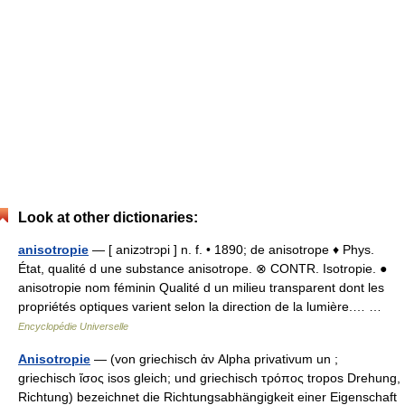
Look at other dictionaries:
anisotropie
— [ anizɔtrɔpi ] n. f. • 1890; de anisotrope ♦ Phys.
État, qualité d une substance anisotrope. ⊗ CONTR. Isotropie. ●
anisotropie nom féminin Qualité d un milieu transparent dont les
propriétés optiques varient selon la direction de la lumière.… …
Encyclopédie Universelle
Anisotropie
— (von griechisch ἀν Alpha privativum un ;
griechisch ἴσος isos gleich; und griechisch τρόπος tropos Drehung,
Richtung) bezeichnet die Richtungsabhängigkeit einer Eigenschaft