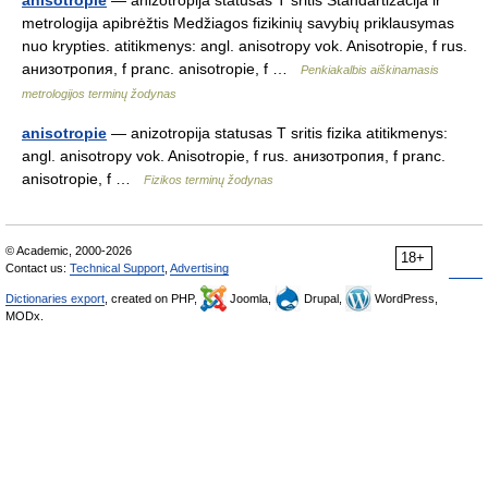
anisotropie
— anizotropija statusas T sritis Standartizacija ir
metrologija apibrėžtis Medžiagos fizikinių savybių priklausymas
nuo krypties. atitikmenys: angl. anisotropy vok. Anisotropie, f rus.
анизотропия, f pranc. anisotropie, f …
Penkiakalbis aiškinamasis
metrologijos terminų žodynas
anisotropie
— anizotropija statusas T sritis fizika atitikmenys:
angl. anisotropy vok. Anisotropie, f rus. анизотропия, f pranc.
anisotropie, f …
Fizikos terminų žodynas
© Academic, 2000-2026
18+
Contact us:
Technical Support
,
Advertising
Dictionaries export
, created on PHP,
Joomla,
Drupal,
WordPress,
MODx.