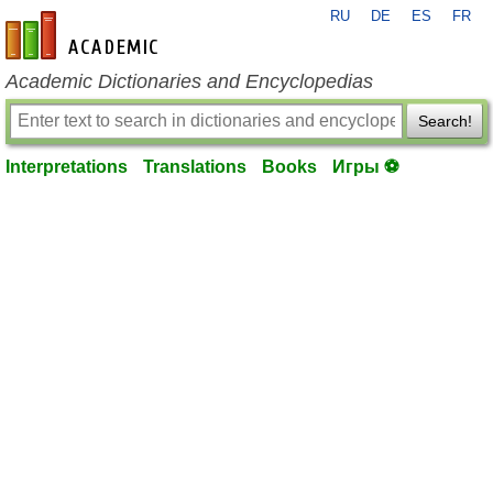
RU
DE
ES
FR
en-academic.com
Academic Dictionaries and Encyclopedias
Search!
Interpretations
Translations
Books
Игры ⚽