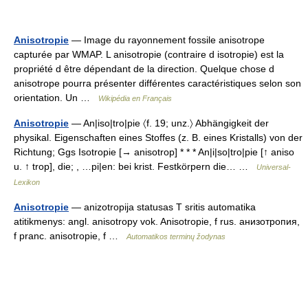
Anisotropie
— Image du rayonnement fossile anisotrope
capturée par WMAP. L anisotropie (contraire d isotropie) est la
propriété d être dépendant de la direction. Quelque chose d
anisotrope pourra présenter différentes caractéristiques selon son
orientation. Un …
Wikipédia en Français
Anisotropie
— An|iso|tro|pie 〈f. 19; unz.〉 Abhängigkeit der
physikal. Eigenschaften eines Stoffes (z. B. eines Kristalls) von der
Richtung; Ggs Isotropie [→ anisotrop] * * * An|i|so|tro|pie [↑ aniso
u. ↑ trop], die; , …pi|en: bei krist. Festkörpern die… …
Universal-
Lexikon
Anisotropie
— anizotropija statusas T sritis automatika
atitikmenys: angl. anisotropy vok. Anisotropie, f rus. анизотропия,
f pranc. anisotropie, f …
Automatikos terminų žodynas