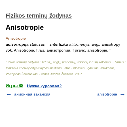
Fizikos terminų žodynas
Anisotropie
Anisotropie
anizotropija
statusas
T
sritis
fizika
atitikmenys
:
angl.
anisotropy
vok.
Anisotropie, f
rus.
анизотропия, f
pranc.
anisotropie, f
Fizikos terminų žodynas : lietuvių, anglų, prancūzų, vokiečių ir rusų kalbomis. – Vilnius :
Mokslo ir enciklopedijų leidybos institutas
.
Vilius Palenskis, Vytautas Valiukėnas,
Valerijonas Žalkauskas, Pranas Juozas Žilinskas
.
2007
.
Игры ⚽
Нужна курсовая?
анионная вакансия
anisotropie